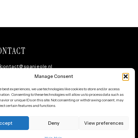
ONTACT
contact@spanjeole.nl
Manage Consent
+31 630423840
e best experiences, we use technologies like cookies to store and/or access
@spanjeole
ation. Consenting to these technologies will allow us to process data such as
avior or unique IDs on this site. Not consenting or withdrawing consent, may
ect certain features and functions.
Copyright © 2026 –
Spanjeole
Posicionamiento web por
ccept
Deny
View preferences
Huis-
Huis-