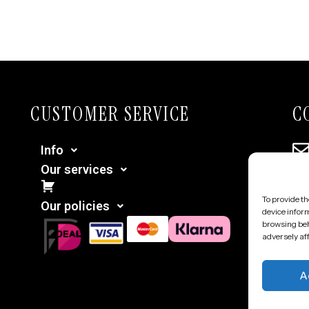
CUSTOMER SERVICE
C
Info
Our services
Cart
To provide th
Our policies
device inform
browsing beh
adversely aff
A