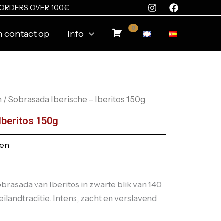
 ORDERS OVER 100€
0
 contact op
Info
n
/ Sobrasada Iberische – Iberitos 150g
Iberitos 150g
ven
rasada van Iberitos in zwarte blik van 140
eilandtraditie. Intens, zacht en verslavend