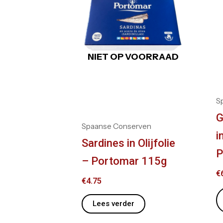
NIET OP VOORRAAD
S
G
Spaanse Conserven
i
Sardines in Olijfolie
P
– Portomar 115g
€
€
4.75
Lees verder