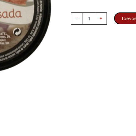
Sobrasada
-
+
Toevoe
Iberische
–
Iberitos
150g
aantal