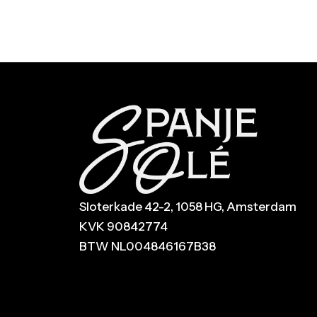
Sloterkade 42-2, 1058 HG, Amsterdam
KVK 90842774
BTW NL004846167B38