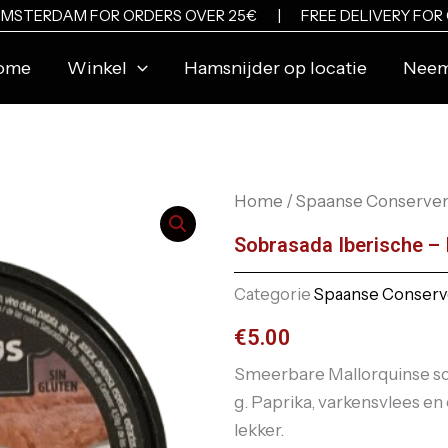
N AMSTERDAM FOR ORDERS OVER 25€ |
FREE DELIVERY FOR
ome
Winkel
Hamsnijder op locatie
Neem
Home
/
Spaanse Conserve
Sobrasada Iberische – 
Categorie
Spaanse Conser
€
5.00
Smeerbare Mallorquinse sob
g. Paprika, varkensvlees en 
lekker.