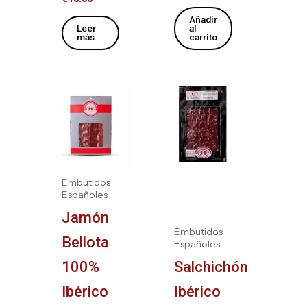
Añadir
Leer
al
más
carrito
Embutidos
Españoles
Jamón
Embutidos
Bellota
Españoles
100%
Salchichón
Ibérico
Ibérico