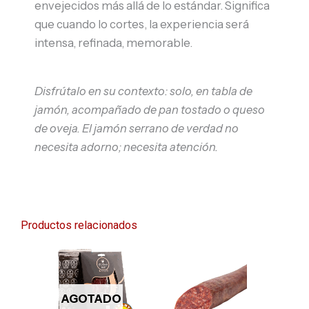
envejecidos más allá de lo estándar. Significa
que cuando lo cortes, la experiencia será
intensa, refinada, memorable.
Disfrútalo en su contexto: solo, en tabla de
jamón, acompañado de pan tostado o queso
de oveja. El jamón serrano de verdad no
necesita adorno; necesita atención.
Productos relacionados
El
El
El
El
precio
precio
precio
precio
original
actual
original
actual
era:
es:
era:
es:
AGOTADO
€17.00.
€15.00.
€12.00.
€10.50.