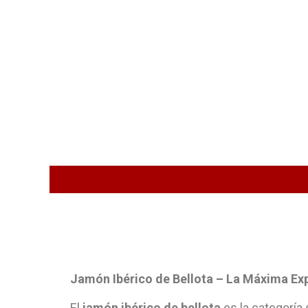
Jamón Ibérico de Bellota – La Máxima Exp
El
jamón ibérico de bellota
es la categoría 