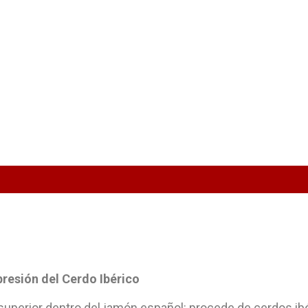
resión del Cerdo Ibérico
superior dentro del jamón español: procede de cerdos ibé