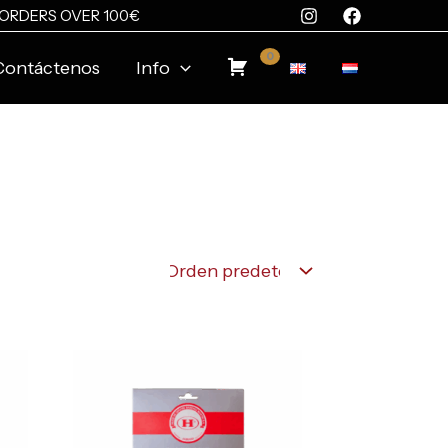
 ORDERS OVER 100€
0
Contáctenos
Info