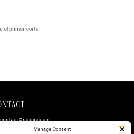
e el primer corte.
ONTACT
contact@spanjeole.nl
Manage Consent
+31 630423840