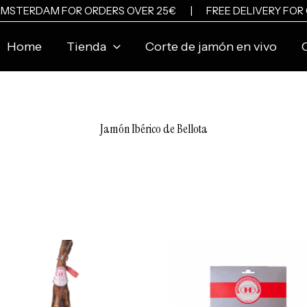
N AMSTERDAM FOR ORDERS OVER 25€ |
FREE DELIVERY FOR
Home
Tienda
Corte de jamón en vivo
Jamón Ibérico de Bellota
El
El
precio
precio
original
actual
era:
es:
€420.00.
€390.00.