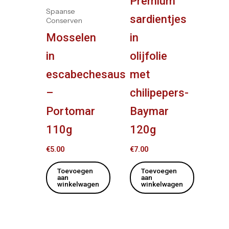
Premium
Spaanse
sardientjes
Conserven
Mosselen
in
in
olijfolie
escabechesaus
met
–
chilipepers-
Portomar
Baymar
110g
120g
€
5.00
€
7.00
Toevoegen
Toevoegen
aan
aan
winkelwagen
winkelwagen