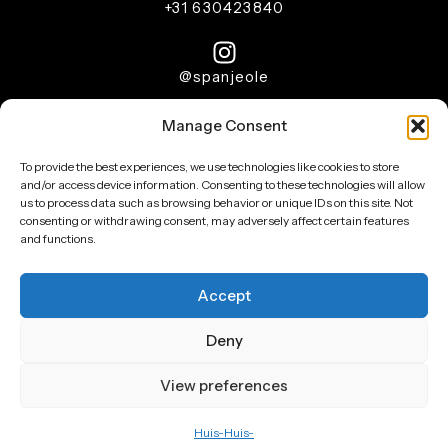
+31 630423840
@spanjeole
Manage Consent
Copyright © 2026 –
Spanjeole
Posicionamiento web por
To provide the best experiences, we use technologies like cookies to store
and/or access device information. Consenting to these technologies will allow
us to process data such as browsing behavior or unique IDs on this site. Not
consenting or withdrawing consent, may adversely affect certain features
and functions.
Sloterkade 42-2, 1058 HG, Amsterdam
Accept
KVK 90842774
Deny
BTW NL004846167B38
View preferences
Huis-
Huis-