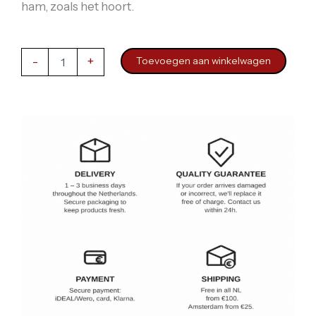
ham, zoals het hoort.
Iberische
-
+
Toevoegen aan winkelwagen
Ham
Bellota
50%
Raza
DO
Jabugo
–
Hijos
de
Onofre
Sánchez
Martín
Hele
Poot
9
Kg
aantal