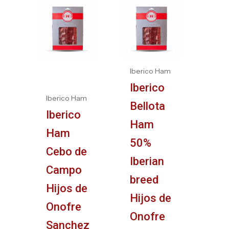
Oorspronkelijke
Huidige
prijs
prijs
was:
is:
€17.00.
€15.00.
Iberico Ham
Iberico
Iberico Ham
Bellota
Iberico
Ham
Ham
50%
Cebo de
Iberian
Campo
breed
Hijos de
Hijos de
Onofre
Onofre
Sanchez